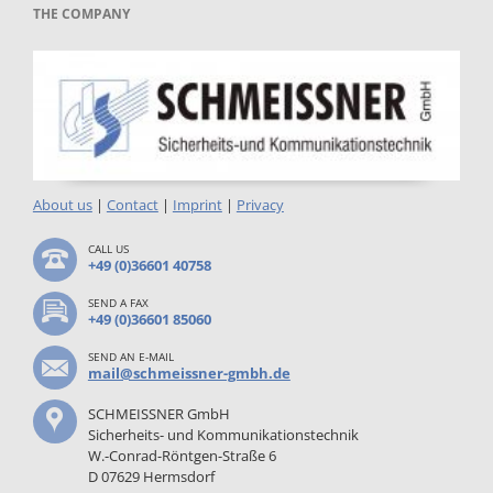
THE COMPANY
About us
|
Contact
|
Imprint
|
Privacy
CALL US
+49 (0)36601 40758
SEND A FAX
+49 (0)36601 85060
SEND AN E-MAIL
mail@schmeissner-gmbh.de
SCHMEISSNER GmbH
Sicherheits- und Kommunikationstechnik
W.-Conrad-Röntgen-Straße 6
D 07629 Hermsdorf