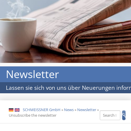
Newsletter
Lassen sie sich von uns über Neuerungen infor
SCHMEISSNER GmbH
»
News
»
Newsletter
»
DE
EN
Unsubscribe the newsletter