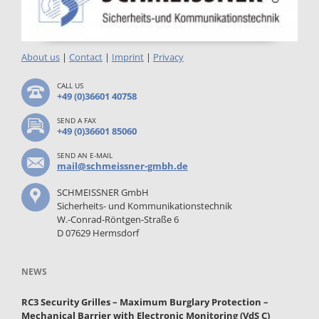
About us
|
Contact
|
Imprint
|
Privacy
CALL US
+49 (0)36601 40758
SEND A FAX
+49 (0)36601 85060
SEND AN E-MAIL
mail@schmeissner-gmbh.de
SCHMEISSNER GmbH
Sicherheits- und Kommunikationstechnik
W.-Conrad-Röntgen-Straße 6
D 07629 Hermsdorf
NEWS
RC3 Security Grilles – Maximum Burglary Protection –
Mechanical Barrier with Electronic Monitoring (VdS C)