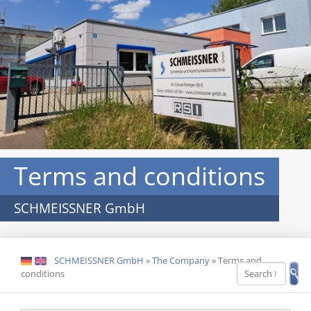
Terms and conditions
SCHMEISSNER GmbH
SCHMEISSNER GmbH
»
The Company
»
Terms and
DE
EN
conditions