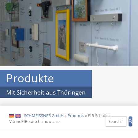
Produkte
Mit Sicherheit aus Thüringen
SCHMEISSNER GmbH
»
Products
»
PIR-Schalter-
DE
EN
VitrinePIR-switch-showcase