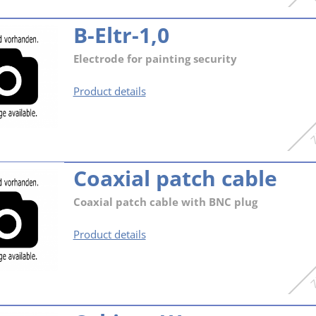
B-Eltr-1,0
Electrode for painting security
B-
Product details
Eltr-
1,0
Coaxial patch cable
Coaxial patch cable with BNC plug
Coaxial
Product details
patch
cable