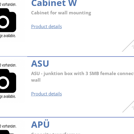
Cabinet W
Cabinet for wall mounting
Cabinet
Product details
W
ASU
ASU - junktion box with 3 SMB female connect
wall
ASU
Product details
APÜ