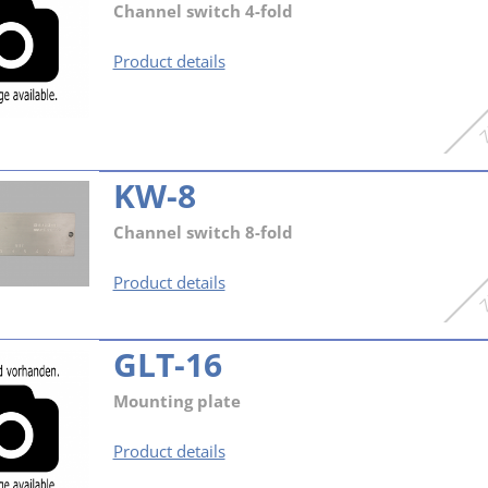
Channel switch 4-fold
KW-
Product details
4
KW-8
Channel switch 8-fold
KW-
Product details
8
GLT-16
Mounting plate
GLT-
Product details
16