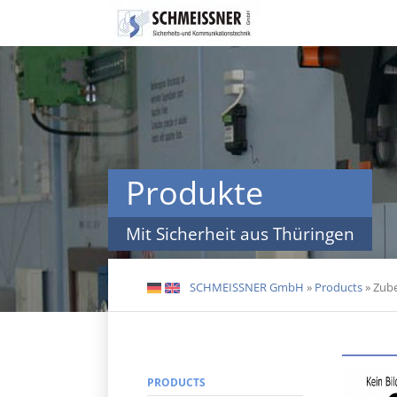
Skip
navigation
Produkte
Mit Sicherheit aus Thüringen
SCHMEISSNER GmbH
»
Products
»
Zube
DE
EN
PRODUCTS