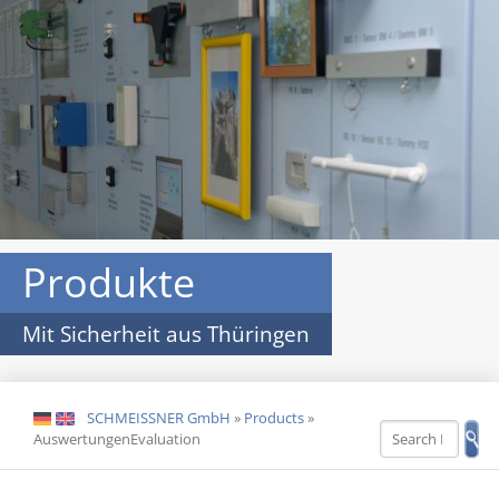
Produkte
Mit Sicherheit aus Thüringen
SCHMEISSNER GmbH
»
Products
»
DE
EN
AuswertungenEvaluation