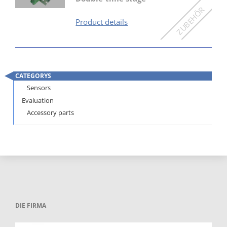
ZSt-
Product details
2
CATEGORYS
Skip
Sensors
navigation
Evaluation
Accessory parts
DIE FIRMA