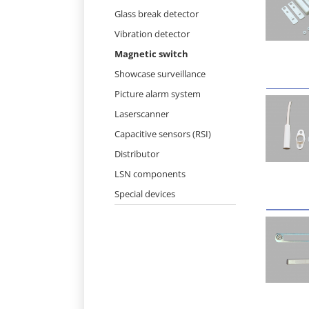
Skip
Glass break detector
navigation
Vibration detector
Magnetic switch
Showcase surveillance
Picture alarm system
Laserscanner
Capacitive sensors (RSI)
Distributor
LSN components
Special devices