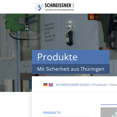
Skip
navigation
Produkte
Mit Sicherheit aus Thüringen
SCHMEISSNER GmbH
»
Products
»
Vers
DE
EN
PRODUCTS