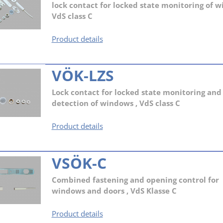
lock contact for locked state monitoring of w
VdS class C
VK-
Product details
LN
VÖK-LZS
Lock contact for locked state monitoring and
detection of windows , VdS class C
VÖK-
Product details
LZS
VSÖK-C
Combined fastening and opening control for
windows and doors , VdS Klasse C
VSÖK-
Product details