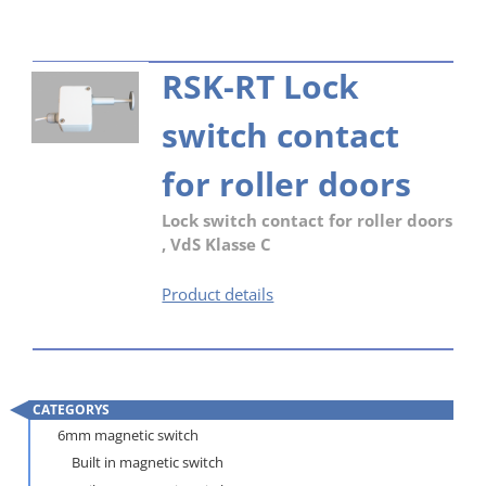
RSK-RT Lock
switch contact
for roller doors
Lock switch contact for roller doors
, VdS Klasse C
RSK-
Product details
RT
Lock
switch
contact
CATEGORYS
for
Skip
roller
6mm magnetic switch
navigation
doors
Built in magnetic switch