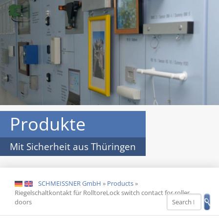
Produkte
Mit Sicherheit aus Thüringen
SCHMEISSNER GmbH
»
Products
»
DE
EN
Riegelschaltkontakt für RolltoreLock switch contact for roller
doors