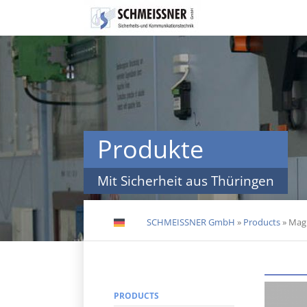
Skip
navigation
Produkte
Mit Sicherheit aus Thüringen
SCHMEISSNER GmbH
»
Products
»
Mag
DE
EN
PRODUCTS