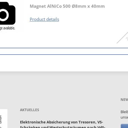
Magnet AlNiCo 500 Ø8mm x 40mm
MAG
Product details
10
NEW
AKTUELLES
Blei
unse
Elektronische Absicherung von Tresoren, VS-
Schränken und Wertschutzräumen nach VdS-