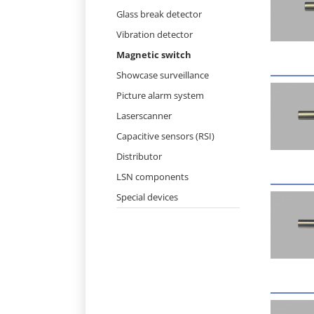
Skip
Glass break detector
navigation
Vibration detector
Magnetic switch
Showcase surveillance
Picture alarm system
Laserscanner
Capacitive sensors (RSI)
Distributor
LSN components
Special devices