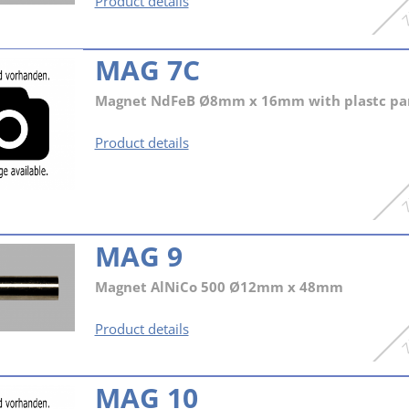
MAG
Product details
7
MAG 7C
Magnet NdFeB Ø8mm x 16mm with plastc pa
MAG
Product details
7C
MAG 9
Magnet AlNiCo 500 Ø12mm x 48mm
MAG
Product details
9
MAG 10