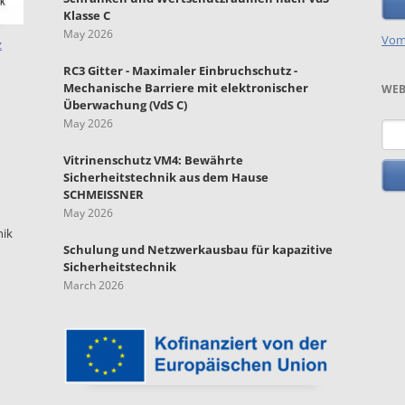
Klasse C
May 2026
Vom
z
RC3 Gitter - Maximaler Einbruchschutz -
Mechanische Barriere mit elektronischer
WEB
Überwachung (VdS C)
May 2026
Key
Vitrinenschutz VM4: Bewährte
Sicherheitstechnik aus dem Hause
SCHMEISSNER
May 2026
nik
Schulung und Netzwerkausbau für kapazitive
Sicherheitstechnik
March 2026