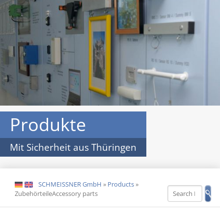
Produkte
Mit Sicherheit aus Thüringen
SCHMEISSNER GmbH
»
Products
»
DE
EN
ZubehörteileAccessory parts