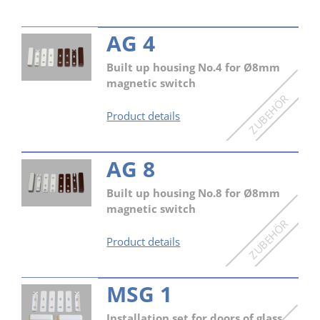
AG 4
Built up housing No.4 for Ø8mm
magnetic switch
AG
Product details
4
AG 8
Built up housing No.8 for Ø8mm
magnetic switch
AG
Product details
8
MSG 1
Installation set for doors of glass