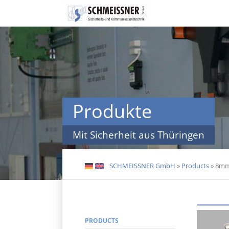
Skip
navigation
Produkte
Mit Sicherheit aus Thüringen
SCHMEISSNER GmbH
»
Products
»
8mm
DE
EN
PRODUCTS