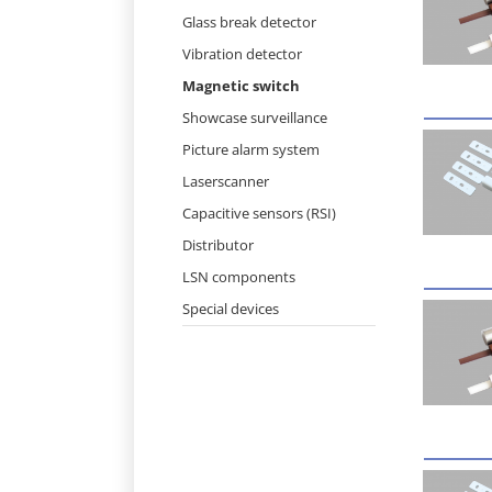
Skip
Glass break detector
navigation
Vibration detector
Magnetic switch
Showcase surveillance
Picture alarm system
Laserscanner
Capacitive sensors (RSI)
Distributor
LSN components
Special devices