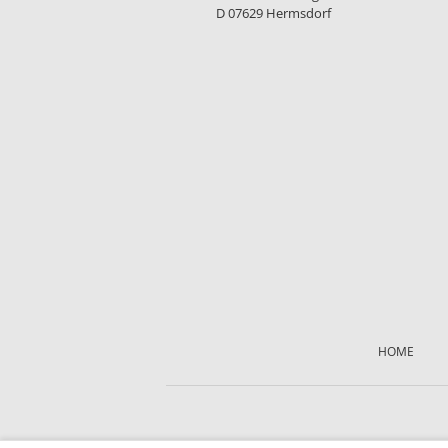
D 07629 Hermsdorf
Skip
navigation
HOME