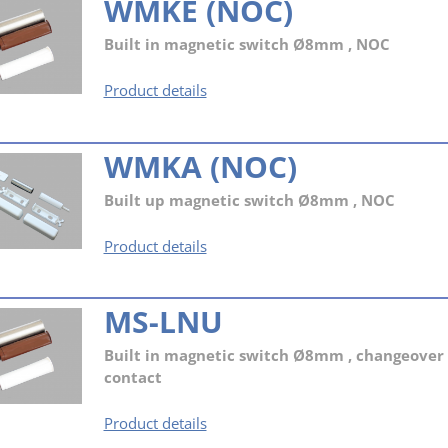
WMKE (NOC)
Built in magnetic switch Ø8mm , NOC
WMKE
Product details
(NOC)
WMKA (NOC)
Built up magnetic switch Ø8mm , NOC
WMKA
Product details
(NOC)
MS-LNU
Built in magnetic switch Ø8mm , changeover
contact
MS-
Product details
LNU