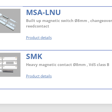
MSA-LNU
Built up magnetic switch Ø8mm , changeove
reedcontact
MSA-
Product details
LNU
SMK
Heavy magnetic contact Ø8mm , VdS class B
SMK
Product details