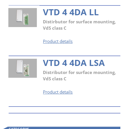
VTD 4 4DA LL
Distirbutor for surface mounting,
VdS class C
VTD
Product details
4
4DA
VTD 4 4DA LSA
LL
Distributor for surface mounting,
VdS class C
VTD
Product details
4
4DA
LSA