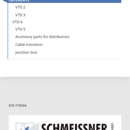
CATEGORYS
Skip
VTD 2
navigation
VTD 3
VTD 4
VTD 5
Accessory parts for distributors
Cable transition
Junction box
DIE FIRMA