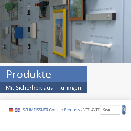
Produkte
Mit Sicherheit aus Thüringen
SCHMEISSNER GmbH
»
Products
»
VTD 4VTD 4
DE
EN