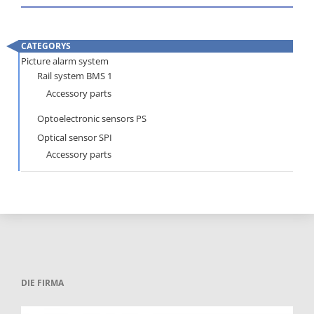
PS
CATEGORYS
Skip
Picture alarm system
Rail system BMS 1
navigation
Accessory parts
Optoelectronic sensors PS
Optical sensor SPI
Accessory parts
DIE FIRMA