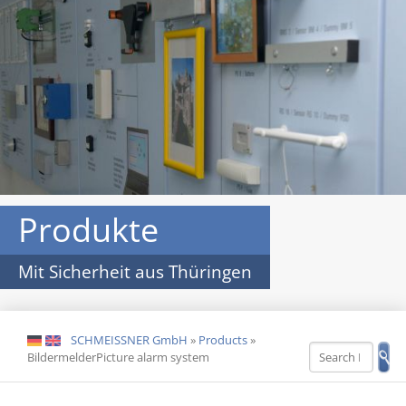
Produkte
Mit Sicherheit aus Thüringen
SCHMEISSNER GmbH
»
Products
»
DE
EN
BildermelderPicture alarm system