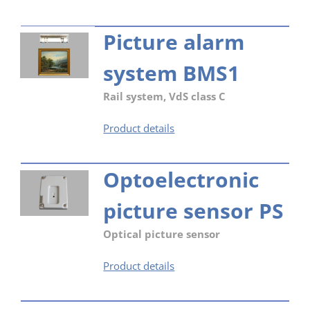
Picture alarm
system BMS1
Rail system, VdS class C
Picture
Product details
alarm
system
Optoelectronic
BMS1
picture sensor PS
Optical picture sensor
Optoelectronic
Product details
picture
sensor