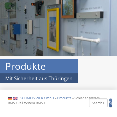
Produkte
Mit Sicherheit aus Thüringen
SCHMEISSNER GmbH
»
Products
»
Schienensystem
DE
EN
BMS 1Rail system BMS 1