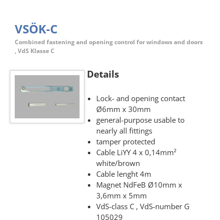
VSÖK-C
Combined fastening and opening control for windows and doors
, VdS Klasse C
Details
Lock- and opening contact
Ø6mm x 30mm
general-purpose usable to
nearly all fittings
tamper protected
Cable LiYY 4 x 0,14mm²
white/brown
Cable lenght 4m
Magnet NdFeB Ø10mm x
3,6mm x 5mm
VdS-class C , VdS-number G
105029