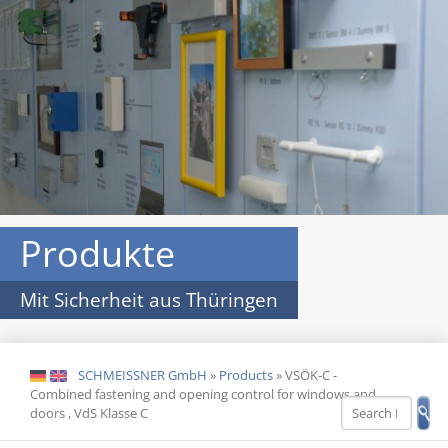
Produkte
Mit Sicherheit aus Thüringen
SCHMEISSNER GmbH
»
Products
»
VSÖK-C -
DE
EN
Combined fastening and opening control for windows and
doors , VdS Klasse C