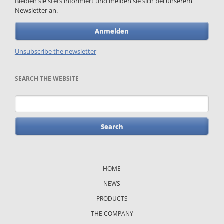
Bleiben sie stets informiert und melden sie sich bei unserem
Newsletter an.
Anmelden
Unsubscribe the newsletter
SEARCH THE WEBSITE
Keywords
Skip
navigation
HOME
NEWS
PRODUCTS
THE COMPANY