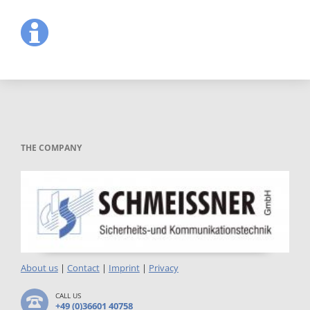
THE COMPANY
About us
|
Contact
|
Imprint
|
Privacy
CALL US
+49 (0)36601 40758