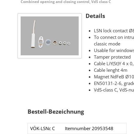
Combined opening and closing control, VdS class C
Details
LSN lock contact
To connect on intru
classic mode
Usable for windows
Tamper protected
Cable LiY(St)Y 4 x 
Cable lenght 4m
Magnet NdFeB Ø1
EN50131-2-6, grad
VdS-class C, VdS-
Bestell-Bezeichnung
VÖK-LSNc C
Itemnumber 20953548​