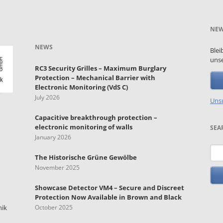
NEW
NEWS
Blei
unse
RC3 Security Grilles – Maximum Burglary
Protection – Mechanical Barrier with
Electronic Monitoring (VdS C)
July 2026
Unsu
Capacitive breakthrough protection –
electronic monitoring of walls
SEA
January 2026
Key
The Historische Grüne Gewölbe
November 2025
Showcase Detector VM4 – Secure and Discreet
Protection Now Available in Brown and Black
nik
October 2025