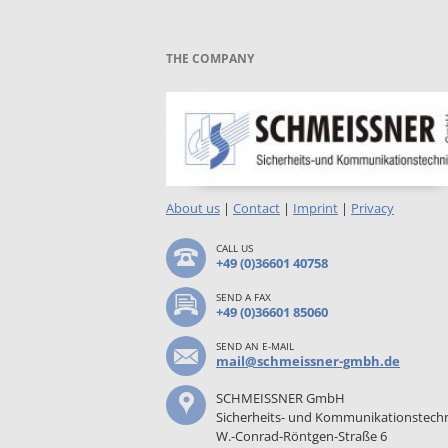
THE COMPANY
About us
|
Contact
|
Imprint
|
Privacy
CALL US
+49 (0)36601 40758
SEND A FAX
+49 (0)36601 85060
SEND AN E-MAIL
mail@schmeissner-gmbh.de
SCHMEISSNER GmbH
Sicherheits- und Kommunikationstech
W.-Conrad-Röntgen-Straße 6