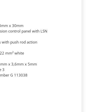
 Ø8mm x 30mm
sion control panel with LSN
 with push rod action
0,22 mm² white
0mm x 3,6mm x 5mm
e 3
number G 113038