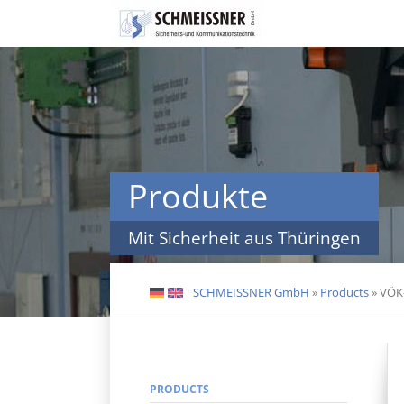
Skip
navigation
Produkte
Mit Sicherheit aus Thüringen
SCHMEISSNER GmbH
»
Products
»
VÖK-
DE
EN
PRODUCTS