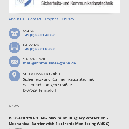
About us
|
Contact
|
Imprint
|
Privacy
CALL US
+49 (0)36601 40758
SEND A FAX
+49 (0)36601 85060
SEND AN E-MAIL
mail@schmeissner-gmbh.de
SCHMEISSNER GmbH
Sicherheits- und Kommunikationstechnik
W.-Conrad-Röntgen-Straße 6
D 07629 Hermsdorf
NEWS
RC3 Security Grilles – Maximum Burglary Protection –
Mechanical Barrier with Electronic Monitoring (VdS C)