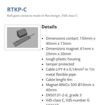
RTKP-C
Roll-gate-contacts made in flat design , VdS class C
Details
Dimensions contact: 150mm x
40mm x 13mm
Dimensions magnet: 61mm x
29mm x 30mm
tough plastic housing
tamper protected
Cable LiYY 4 x 0,14mm² in 1m
metal flexible pipe
Cable lenght 4m
Magnet AlNiCo 500 Ø10mm x
40mm
EN50131-2-6, grade 3
VdS-class C, VdS-number G