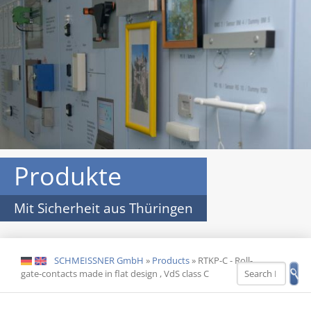
Produkte
Mit Sicherheit aus Thüringen
SCHMEISSNER GmbH
»
Products
»
RTKP-C - Roll-
DE
EN
gate-contacts made in flat design , VdS class C