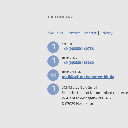
THE COMPANY
About us
|
Contact
|
Imprint
|
Privacy
CALL US
+49 (0)36601 40758
SEND A FAX
+49 (0)36601 85060
SEND AN E-MAIL
mail@schmeissner-gmbh.de
SCHMEISSNER GmbH
Sicherheits- und Kommunikationstech
W.-Conrad-Röntgen-Straße 6
D 07629 Hermsdorf