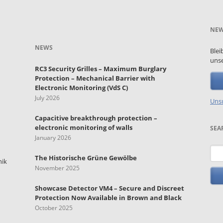
NEW
NEWS
Blei
unse
RC3 Security Grilles – Maximum Burglary
Protection – Mechanical Barrier with
Electronic Monitoring (VdS C)
July 2026
Unsu
Capacitive breakthrough protection –
electronic monitoring of walls
SEA
January 2026
Key
The Historische Grüne Gewölbe
nik
November 2025
Showcase Detector VM4 – Secure and Discreet
Protection Now Available in Brown and Black
October 2025