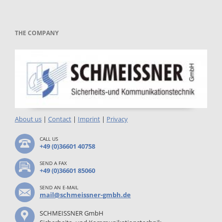
THE COMPANY
About us
|
Contact
|
Imprint
|
Privacy
CALL US
+49 (0)36601 40758
SEND A FAX
+49 (0)36601 85060
SEND AN E-MAIL
mail@schmeissner-gmbh.de
SCHMEISSNER GmbH