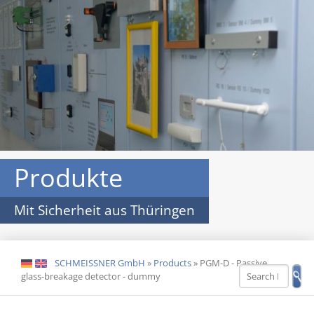
Produkte
Mit Sicherheit aus Thüringen
SCHMEISSNER GmbH
»
Products
»
PGM-D - Passive
DE
EN
glass-breakage detector - dummy