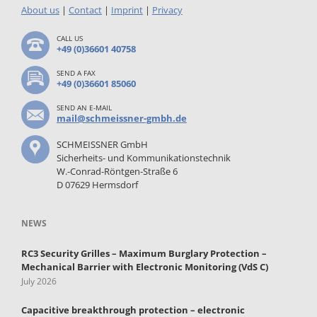
About us
|
Contact
|
Imprint
|
Privacy
CALL US
+49 (0)36601 40758
SEND A FAX
+49 (0)36601 85060
SEND AN E-MAIL
mail@schmeissner-gmbh.de
SCHMEISSNER GmbH
Sicherheits- und Kommunikationstechnik
W.-Conrad-Röntgen-Straße 6
D 07629 Hermsdorf
NEWS
RC3 Security Grilles – Maximum Burglary Protection –
Mechanical Barrier with Electronic Monitoring (VdS C)
July 2026
Capacitive breakthrough protection – electronic