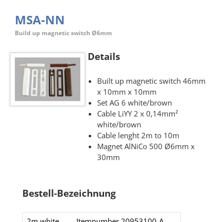
MSA-NN
Build up magnetic switch Ø6mm
Details
Built up magnetic switch 46mm
x 10mm x 10mm
Set AG 6 white/brown
Cable LiYY 2 x 0,14mm²
white/brown
Cable lenght 2m to 10m
Magnet AlNiCo 500 Ø6mm x
30mm
Bestell-Bezeichnung
2m white
Itemnumber 20953100-A