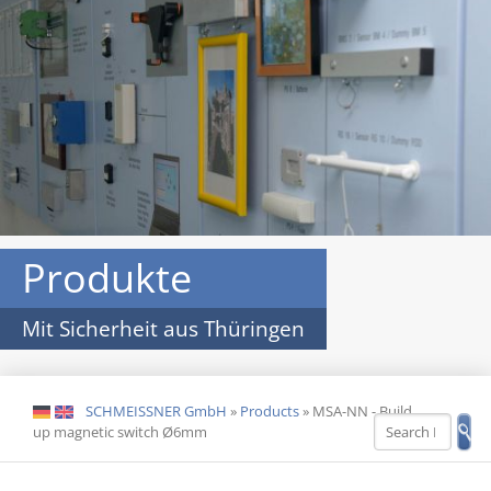
Produkte
Mit Sicherheit aus Thüringen
SCHMEISSNER GmbH
»
Products
»
MSA-NN - Build
DE
EN
up magnetic switch Ø6mm