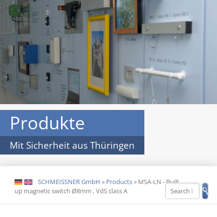
Produkte
Mit Sicherheit aus Thüringen
SCHMEISSNER GmbH
»
Products
»
MSA-LN - Built
DE
EN
up magnetic switch Ø8mm , VdS class A