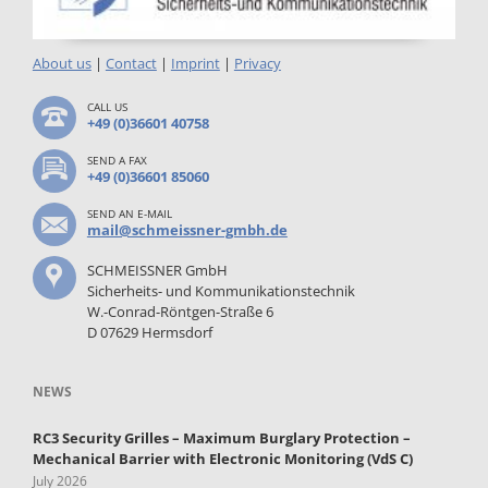
About us
|
Contact
|
Imprint
|
Privacy
CALL US
+49 (0)36601 40758
SEND A FAX
+49 (0)36601 85060
SEND AN E-MAIL
mail@schmeissner-gmbh.de
SCHMEISSNER GmbH
Sicherheits- und Kommunikationstechnik
W.-Conrad-Röntgen-Straße 6
D 07629 Hermsdorf
NEWS
RC3 Security Grilles – Maximum Burglary Protection –
Mechanical Barrier with Electronic Monitoring (VdS C)
July 2026