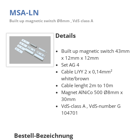
MSA-LN
Built up magnetic switch Ø8mm , VdS class A
Details
Built up magnetic switch 43mm
x 12mm x 12mm
Set AG 4
Cable LiYY 2 x 0,14mm²
white/brown
Cable lenght 2m to 10m
Magnet AlNiCo 500 Ø8mm x
30mm
VdS-class A , VdS-number G
104701
Bestell-Bezeichnung