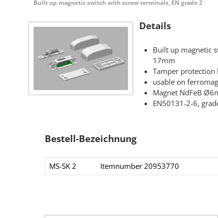
Built up magnetic switch with screw terminals, EN grade 2
Details
Built up magnetic
17mm
Tamper protection 
usable on ferromag
Magnet NdFeB Ø
EN50131-2-6, grad
Bestell-Bezeichnung
MS-SK 2
Itemnumber 20953770​