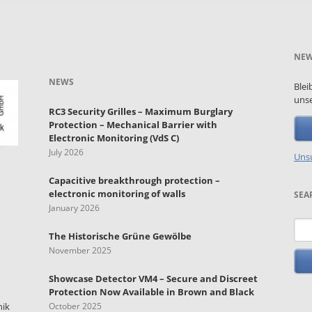
NEW
NEWS
Blei
unse
RC3 Security Grilles – Maximum Burglary
Protection – Mechanical Barrier with
Electronic Monitoring (VdS C)
July 2026
Unsu
Capacitive breakthrough protection –
electronic monitoring of walls
SEA
January 2026
Key
The Historische Grüne Gewölbe
November 2025
Showcase Detector VM4 – Secure and Discreet
Protection Now Available in Brown and Black
nik
October 2025