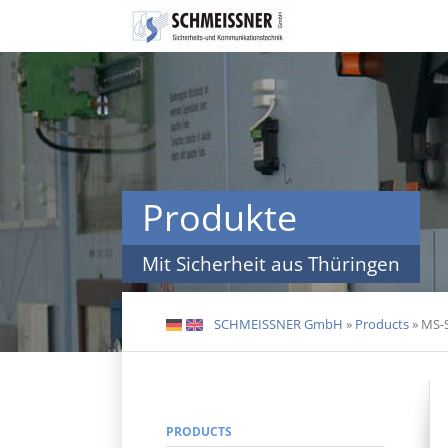
Skip
navigation
Produkte
Mit Sicherheit aus Thüringen
SCHMEISSNER GmbH
»
Products
»
MS-S
DE
EN
PRODUCTS