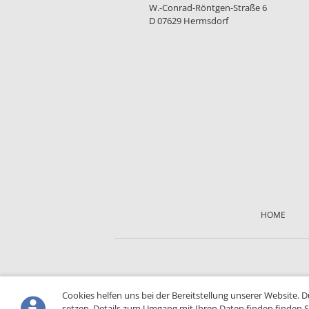
W.-Conrad-Röntgen-Straße 6
D 07629 Hermsdorf
Skip
navigation
HOME
Cookies helfen uns bei der Bereitstellung unserer Website. 
setzen. Details zum Umgang mit Ihren Daten finden finden S