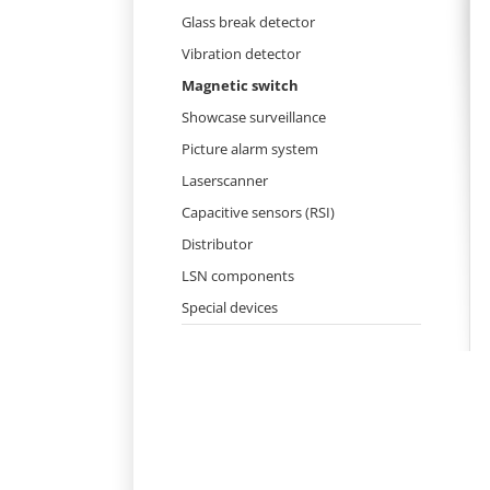
Skip
Glass break detector
navigation
Vibration detector
Magnetic switch
Showcase surveillance
Picture alarm system
Laserscanner
Capacitive sensors (RSI)
Distributor
LSN components
Special devices