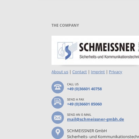
THE COMPANY
About us
|
Contact
|
Imprint
|
Privacy
CALL US
+49 (0)36601 40758
SEND A FAX
+49 (0)36601 85060
SEND AN E-MAIL
mail@schmeissner-gmbh.de
SCHMEISSNER GmbH
Sicherheits- und Kommunikationstech