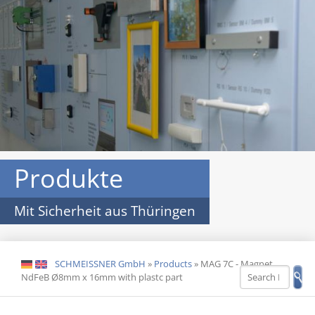
Produkte
Mit Sicherheit aus Thüringen
SCHMEISSNER GmbH
»
Products
»
MAG 7C - Magnet
DE
EN
NdFeB Ø8mm x 16mm with plastc part