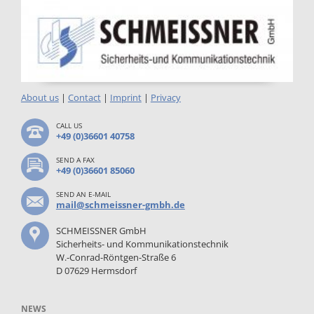
About us
|
Contact
|
Imprint
|
Privacy
CALL US
+49 (0)36601 40758
SEND A FAX
+49 (0)36601 85060
SEND AN E-MAIL
mail@schmeissner-gmbh.de
SCHMEISSNER GmbH
Sicherheits- und Kommunikationstechnik
W.-Conrad-Röntgen-Straße 6
D 07629 Hermsdorf
NEWS