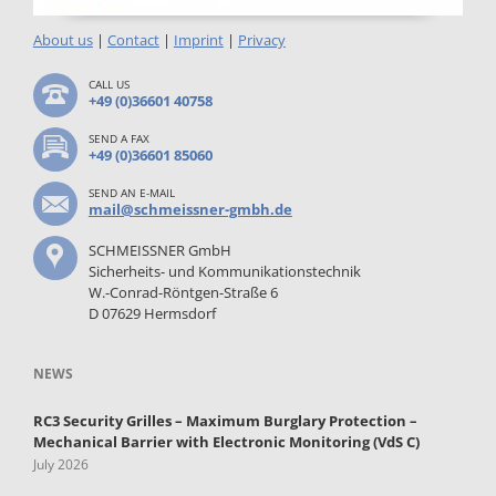
About us
|
Contact
|
Imprint
|
Privacy
CALL US
+49 (0)36601 40758
SEND A FAX
+49 (0)36601 85060
SEND AN E-MAIL
mail@schmeissner-gmbh.de
SCHMEISSNER GmbH
Sicherheits- und Kommunikationstechnik
W.-Conrad-Röntgen-Straße 6
D 07629 Hermsdorf
NEWS
RC3 Security Grilles – Maximum Burglary Protection –
Mechanical Barrier with Electronic Monitoring (VdS C)
July 2026