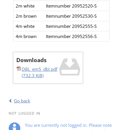
2m white
Itemnumber 20952520-S​
2m brown
Itemnumber 20952530-S​​
4m white
Itemnumber 20952555-S​​
4m brown
Itemnumber 20952556-S​​
Downloads
DBL_em5_dbl.pdf
(732.3 KiB)
Go back
NOT LOGGED IN
You are currently not logged in. Please note