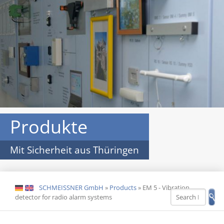
Produkte
Mit Sicherheit aus Thüringen
SCHMEISSNER GmbH
»
Products
»
EM 5 - Vibration
DE
EN
detector for radio alarm systems