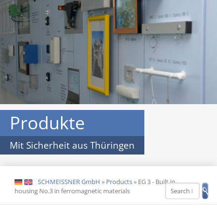
Produkte
Mit Sicherheit aus Thüringen
SCHMEISSNER GmbH
»
Products
»
EG 3 - Built in
DE
EN
housing No.3 in ferromagnetic materials