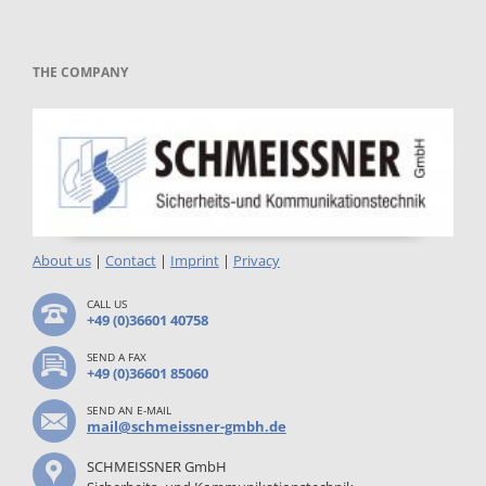
THE COMPANY
About us
|
Contact
|
Imprint
|
Privacy
CALL US
+49 (0)36601 40758
SEND A FAX
+49 (0)36601 85060
SEND AN E-MAIL
mail@schmeissner-gmbh.de
SCHMEISSNER GmbH