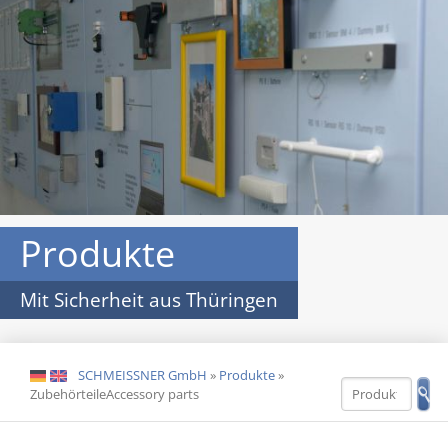
Produkte
Mit Sicherheit aus Thüringen
SCHMEISSNER GmbH
»
Produkte
»
DE
EN
ZubehörteileAccessory parts