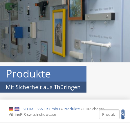
Produkte
Mit Sicherheit aus Thüringen
SCHMEISSNER GmbH
»
Produkte
»
PIR-Schalter-
DE
EN
VitrinePIR-switch-showcase