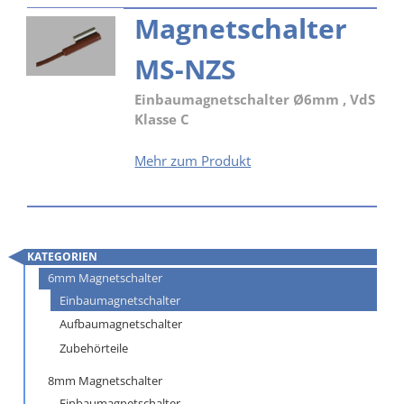
NZ
Magnetschalter
MS-NZS
Einbaumagnetschalter Ø6mm , VdS
Klasse C
Magnetschalter
Mehr zum Produkt
MS-
NZS
KATEGORIEN
Navigation
6mm Magnetschalter
überspringen
Einbaumagnetschalter
Aufbaumagnetschalter
Zubehörteile
8mm Magnetschalter
Einbaumagnetschalter