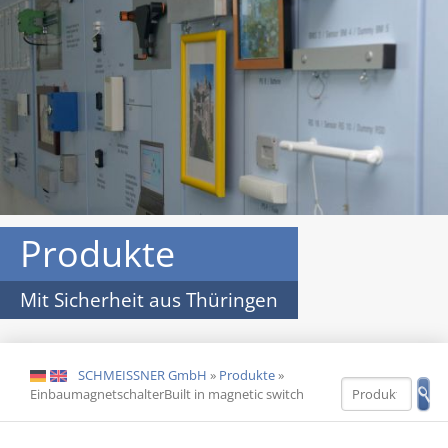
Produkte
Mit Sicherheit aus Thüringen
SCHMEISSNER GmbH
»
Produkte
»
DE
EN
EinbaumagnetschalterBuilt in magnetic switch