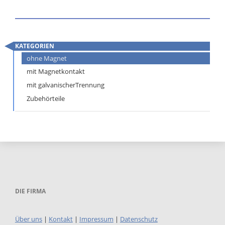
EM
5
KATEGORIEN
Navigation
ohne Magnet
überspringen
mit Magnetkontakt
mit galvanischerTrennung
Zubehörteile
DIE FIRMA
Über uns
|
Kontakt
|
Impressum
|
Datenschutz