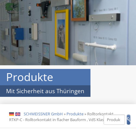
Produkte
Mit Sicherheit aus Thüringen
SCHMEISSNER GmbH
»
Produkte
»
Rolltorkontakt
DE
EN
RTKP-C - Rolltorkontakt in flacher Bauform , VdS Klasse C