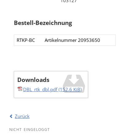
103127
Bestell-Bezeichnung
RTKP-BC
Artikelnummer 20953650​​
Downloads
DBL_rtk_dbl.pdf
(152,6 KiB)
Zurück
NICHT EINGELOGGT