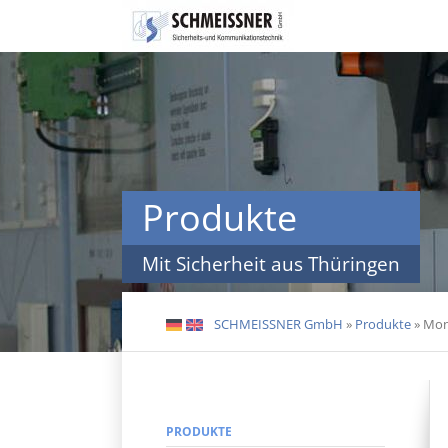
Navigation
überspringen
Produkte
Mit Sicherheit aus Thüringen
SCHMEISSNER GmbH
»
Produkte
»
Mon
DE
EN
PRODUKTE