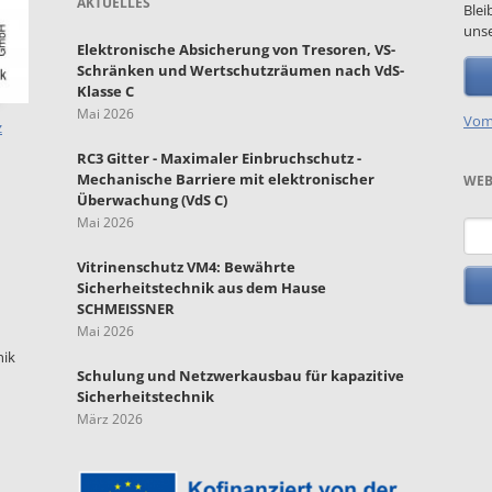
AKTUELLES
Blei
unse
Elektronische Absicherung von Tresoren, VS-
Schränken und Wertschutzräumen nach VdS-
Klasse C
Mai 2026
Vom
z
RC3 Gitter - Maximaler Einbruchschutz -
Mechanische Barriere mit elektronischer
WEB
Überwachung (VdS C)
Mai 2026
Such
Vitrinenschutz VM4: Bewährte
Sicherheitstechnik aus dem Hause
SCHMEISSNER
Mai 2026
nik
Schulung und Netzwerkausbau für kapazitive
Sicherheitstechnik
März 2026