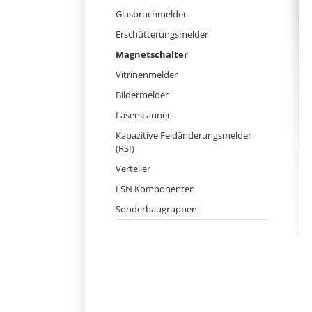
Navigation
Glasbruchmelder
überspringen
Erschütterungsmelder
Magnetschalter
Vitrinenmelder
Bildermelder
Laserscanner
Kapazitive Feldänderungsmelder
(RSI)
Verteiler
LSN Komponenten
Sonderbaugruppen