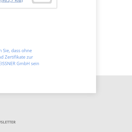
f
(985,7 KiB)
en Sie, dass ohne
 Zertifikate zur
MEISSNER GmbH sein
SLETTER