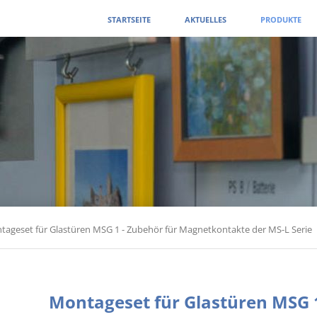
Navigation
STARTSEITE
AKTUELLES
PRODUKTE
überspringen
tageset für Glastüren MSG 1 - Zubehör für Magnetkontakte der MS-L Serie
Montageset für Glastüren MSG 