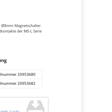
r Ø8mm Magnetschalter
kontakte der MS-L Serie
ung
elnummer 20953680​​​
kelnummer 20953682​