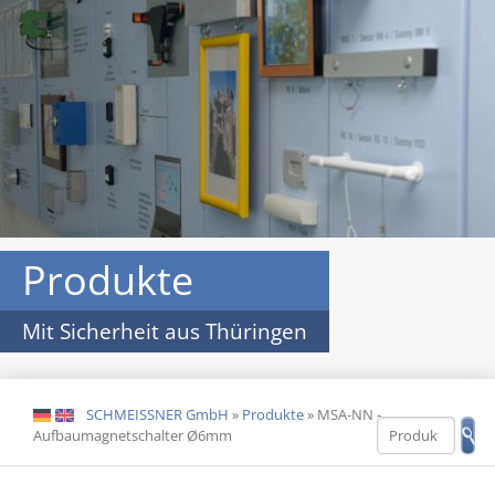
Produkte
Mit Sicherheit aus Thüringen
SCHMEISSNER GmbH
»
Produkte
»
MSA-NN -
DE
EN
Aufbaumagnetschalter Ø6mm