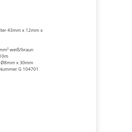
lter 43mm x 12mm x
14mm² weiß/braun
 10m
00 Ø8mm x 30mm
S-Nummer G 104701