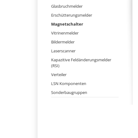
Navigation
Glasbruchmelder
überspringen
Erschütterungsmelder
Magnetschalter
Vitrinenmelder
Bildermelder
Laserscanner
Kapazitive Feldänderungsmelder
(RSI)
Verteiler
LSN Komponenten
Sonderbaugruppen