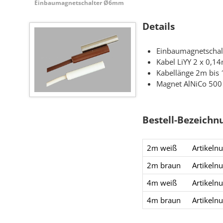
Einbaumagnetschalter Ø6mm
Details
Einbaumagnetscha
Kabel LiYY 2 x 0,
Kabellänge 2m bis
Magnet AlNiCo 5
Bestell-Bezeichn
2m weiß
Artikel
2m braun
Artikel
4m weiß
Artikel
4m braun
Artikel