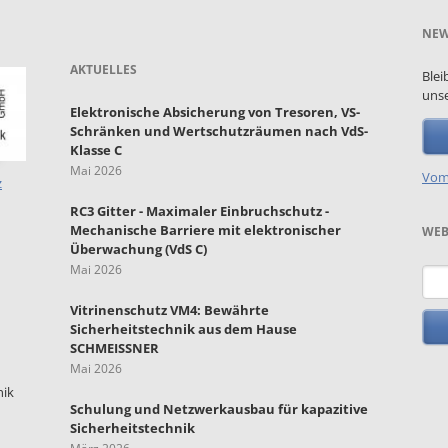
NEW
AKTUELLES
Blei
unse
Elektronische Absicherung von Tresoren, VS-
Schränken und Wertschutzräumen nach VdS-
Klasse C
Mai 2026
Vom
z
RC3 Gitter - Maximaler Einbruchschutz -
Mechanische Barriere mit elektronischer
WEB
Überwachung (VdS C)
Mai 2026
Such
Vitrinenschutz VM4: Bewährte
Sicherheitstechnik aus dem Hause
SCHMEISSNER
Mai 2026
nik
Schulung und Netzwerkausbau für kapazitive
Sicherheitstechnik