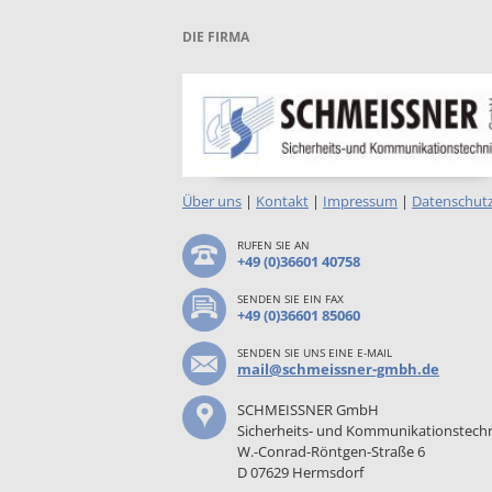
DIE FIRMA
Über uns
|
Kontakt
|
Impressum
|
Datenschut
RUFEN SIE AN
+49 (0)36601 40758
SENDEN SIE EIN FAX
+49 (0)36601 85060
SENDEN SIE UNS EINE E-MAIL
mail@schmeissner-gmbh.de
SCHMEISSNER GmbH
Sicherheits- und Kommunikationstech
W.-Conrad-Röntgen-Straße 6
D 07629 Hermsdorf