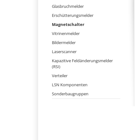
Navigation
Glasbruchmelder
überspringen
Erschütterungsmelder
Magnetschalter
Vitrinenmelder
Bildermelder
Laserscanner
Kapazitive Feldänderungsmelder
(RSI)
Verteiler
LSN Komponenten
Sonderbaugruppen