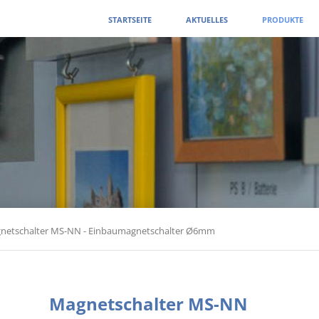
Navigation
STARTSEITE
AKTUELLES
PRODUKTE
überspringen
netschalter MS-NN - Einbaumagnetschalter Ø6mm
Magnetschalter MS-NN