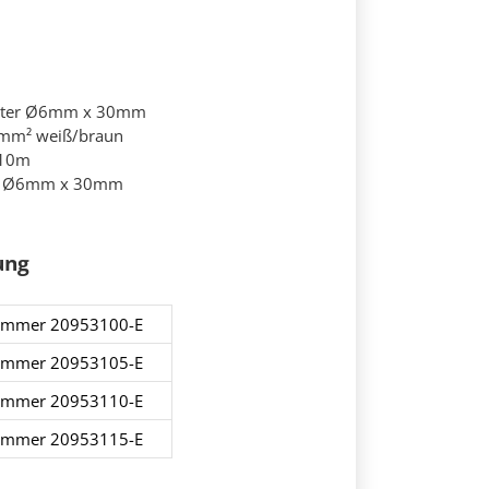
lter Ø6mm x 30mm
14mm² weiß/braun
 10m
00 Ø6mm x 30mm
ung
nummer 20953100-E
nummer 20953105-E
nummer 20953110-E
nummer 20953115-E