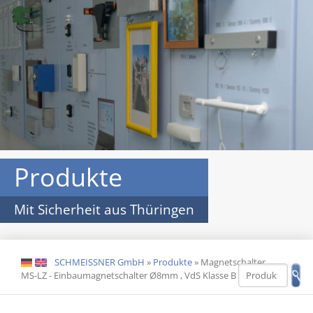
Produkte
Mit Sicherheit aus Thüringen
SCHMEISSNER GmbH
»
Produkte
»
Magnetschalter
DE
EN
MS-LZ - Einbaumagnetschalter Ø8mm , VdS Klasse B