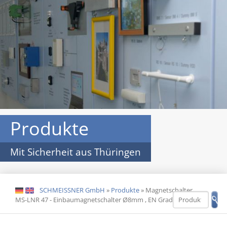
Produkte
Mit Sicherheit aus Thüringen
SCHMEISSNER GmbH
»
Produkte
»
Magnetschalter
DE
EN
MS-LNR 47 - Einbaumagnetschalter Ø8mm , EN Grad 2