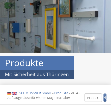
Produkte
Mit Sicherheit aus Thüringen
SCHMEISSNER GmbH
»
Produkte
»
AG 4 -
DE
EN
Aufbaugehäuse für Ø8mm Magnetschalter