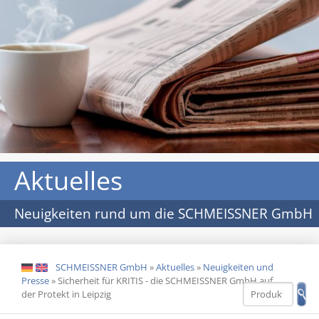
Aktuelles
Neuigkeiten rund um die SCHMEISSNER GmbH
SCHMEISSNER GmbH
»
Aktuelles
»
Neuigkeiten und
DE
EN
Presse
»
Sicherheit für KRITIS - die SCHMEISSNER GmbH auf
der Protekt in Leipzig