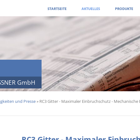
Navigation
STARTSEITE
AKTUELLES
PRODUKTE
überspringen
ISSNER GmbH
gkeiten und Presse
»
RC3 Gitter - Maximaler Einbruchschutz - Mechanische 
RC3 Gitter - Maximaler Einbruch