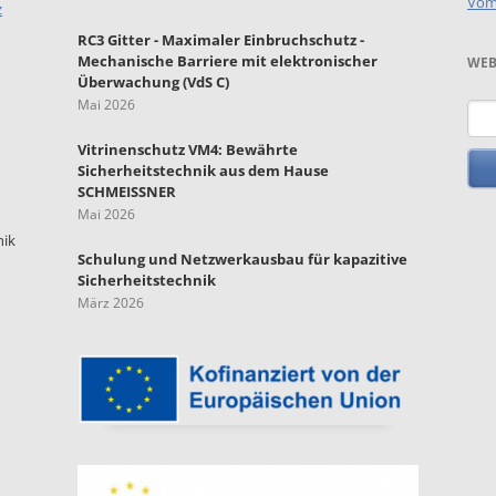
Vom
z
RC3 Gitter - Maximaler Einbruchschutz -
Mechanische Barriere mit elektronischer
WEB
Überwachung (VdS C)
Mai 2026
Such
Vitrinenschutz VM4: Bewährte
Sicherheitstechnik aus dem Hause
SCHMEISSNER
Mai 2026
nik
Schulung und Netzwerkausbau für kapazitive
Sicherheitstechnik
März 2026