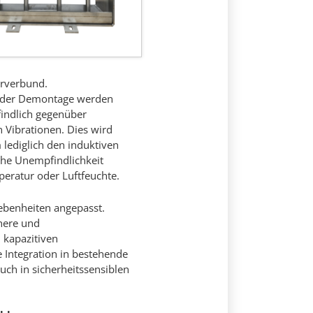
erverbund.
 oder Demontage werden
findlich gegenüber
 Vibrationen. Dies wird
 lediglich den induktiven
ohe Unempfindlichkeit
eratur oder Luftfeuchte.
gebenheiten angepasst.
here und
 kapazitiven
Integration in bestehende
ch in sicherheitssensiblen